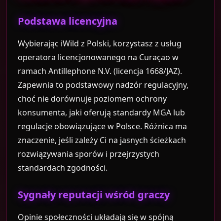
Podstawa licencyjna
Wybierając iWild z Polski, korzystasz z usług
operatora licencjonowanego na Curaçao w
ramach Antillephone N.V. (licencja 1668/JAZ).
Zapewnia to podstawowy nadzór regulacyjny,
choć nie dorównuje poziomem ochrony
konsumenta, jaki oferują standardy MGA lub
regulacje obowiązujące w Polsce. Różnica ma
znaczenie, jeśli zależy Ci na jasnych ścieżkach
rozwiązywania sporów i przejrzystych
standardach zgodności.
Sygnały reputacji wśród graczy
Opinie społeczności układają się w spójną