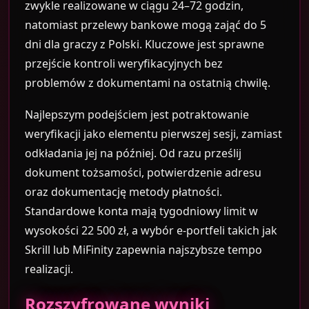
zwykle realizowane w ciągu 24–72 godzin,
natomiast przelewy bankowe mogą zająć do 5
dni dla graczy z Polski. Kluczowe jest sprawne
przejście kontroli weryfikacyjnych bez
problemów z dokumentami na ostatnią chwilę.
Najlepszym podejściem jest potraktowanie
weryfikacji jako elementu pierwszej sesji, zamiast
odkładania jej na później. Od razu prześlij
dokument tożsamości, potwierdzenie adresu
oraz dokumentację metody płatności.
Standardowe konta mają tygodniowy limit w
wysokości 22 500 zł, a wybór e-portfeli takich jak
Skrill lub MiFinity zapewnia najszybsze tempo
realizacji.
Rozszyfrowane wyniki