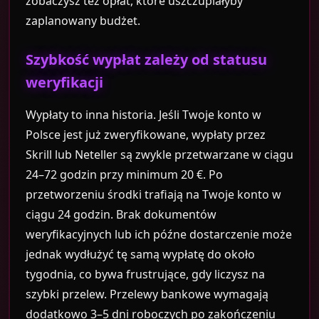
zobaczysz też opłat, które uszczuplałyby
zaplanowany budżet.
Szybkość wypłat zależy od statusu
weryfikacji
Wypłaty to inna historia. Jeśli Twoje konto w
Polsce jest już zweryfikowane, wypłaty przez
Skrill lub Neteller są zwykle przetwarzane w ciągu
24–72 godzin przy minimum 20 €. Po
przetworzeniu środki trafiają na Twoje konto w
ciągu 24 godzin. Brak dokumentów
weryfikacyjnych lub ich późne dostarczenie może
jednak wydłużyć tę samą wypłatę do około
tygodnia, co bywa frustrujące, gdy liczysz na
szybki przelew. Przelewy bankowe wymagają
dodatkowo 3–5 dni roboczych po zakończeniu