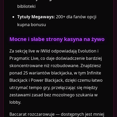
biblioteki
Tytuły Megaways:
200+ dla fanów opcji
kupna bonusu
Mocne i słabe strony kasyna na żywo
Za sekcję live w iWild odpowiadają Evolution i
Pragmatic Live, co daje doświadczenie bardziej
skoncentrowane niż rozbudowane. Znajdziesz
ponad 25 wariantów blackjacka, w tym Infinite
Blackjack i Power Blackjack, dzięki czemu łatwo
utrzymać tempo gry, przełączając się między
zestawami zasad bez mozolnego szukania w
lobby.
Baccarat rozczarowuje — dostępnych jest mniej