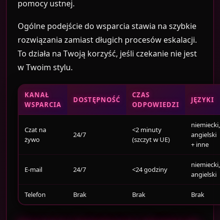
pomocy ustnej.
Ogólne podejście do wsparcia stawia na szybkie
rozwiązania zamiast długich procesów eskalacji.
To działa na Twoją korzyść, jeśli czekanie nie jest
w Twoim stylu.
KANAŁ
CZAS
DOSTĘPNOŚĆ
JĘZYKI
WSPARCIA
ODPOWIEDZI
niemiecki,
Czat na
<2 minuty
24/7
angielski
żywo
(szczyt w UE)
+ inne
niemiecki,
E-mail
24/7
<24 godziny
angielski
Telefon
Brak
Brak
Brak