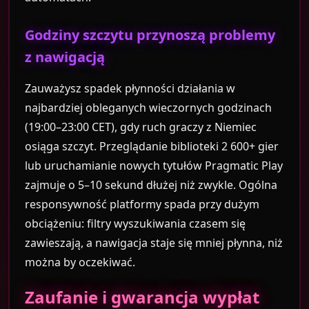
Godziny szczytu przynoszą problemy
z nawigacją
Zauważysz spadek płynności działania w
najbardziej obleganych wieczornych godzinach
(19:00–23:00 CET), gdy ruch graczy z Niemiec
osiąga szczyt. Przeglądanie biblioteki 2 600+ gier
lub uruchamianie nowych tytułów Pragmatic Play
zajmuje o 5–10 sekund dłużej niż zwykle. Ogólna
responsywność platformy spada przy dużym
obciążeniu: filtry wyszukiwania czasem się
zawieszają, a nawigacja staje się mniej płynna, niż
można by oczekiwać.
Zaufanie i gwarancja wypłat