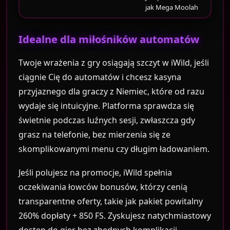
jak Mega Moolah
Idealne dla miłośników automatów
Twoje wrażenia z gry osiągają szczyt w iWild, jeśli
ciągnie Cię do automatów i chcesz kasyna
przyjaznego dla graczy z Niemiec, które od razu
wydaje się intuicyjne. Platforma sprawdza się
świetnie podczas luźnych sesji, zwłaszcza gdy
grasz na telefonie, bez mierzenia się ze
skomplikowanymi menu czy długim ładowaniem.
Jeśli polujesz na promocje, iWild spełnia
oczekiwania łowców bonusów, którzy cenią
transparentne oferty, takie jak pakiet powitalny
260% dopłaty + 850 FS. Zyskujesz natychmiastowy